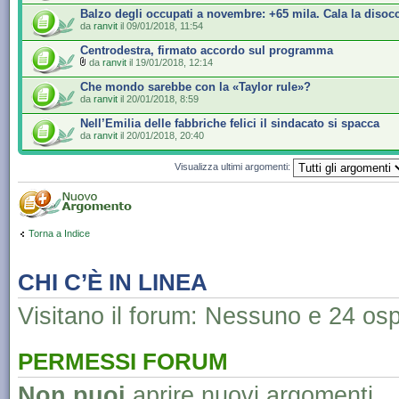
Balzo degli occupati a novembre: +65 mila. Cala la disoc
da
ranvit
il 09/01/2018, 11:54
Centrodestra, firmato accordo sul programma
da
ranvit
il 19/01/2018, 12:14
Che mondo sarebbe con la «Taylor rule»?
da
ranvit
il 20/01/2018, 8:59
Nell’Emilia delle fabbriche felici il sindacato si spacca
da
ranvit
il 20/01/2018, 20:40
Visualizza ultimi argomenti:
Torna a Indice
CHI C’È IN LINEA
Visitano il forum: Nessuno e 24 ospi
PERMESSI FORUM
Non puoi
aprire nuovi argomenti