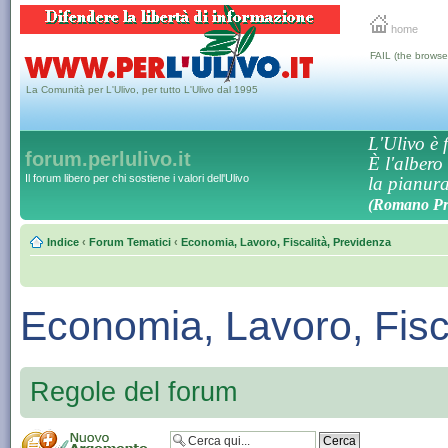
home
FAIL (the browse
La Comunità per L'Ulivo, per tutto L'Ulivo dal 1995
L'Ulivo è f
forum.perlulivo.it
È l'albero
Il forum libero per chi sostiene i valori dell'Ulivo
la pianura,
(Romano Pro
Indice
‹
Forum Tematici
‹
Economia, Lavoro, Fiscalità, Previdenza
Economia, Lavoro, Fisc
Regole del forum