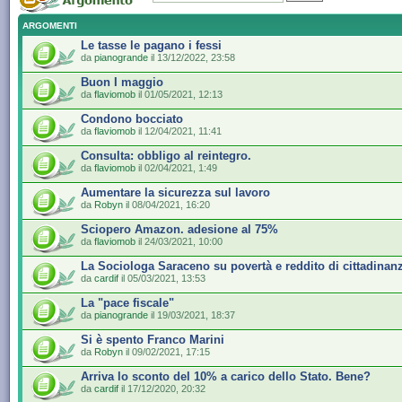
ARGOMENTI
Le tasse le pagano i fessi
da
pianogrande
il 13/12/2022, 23:58
Buon I maggio
da
flaviomob
il 01/05/2021, 12:13
Condono bocciato
da
flaviomob
il 12/04/2021, 11:41
Consulta: obbligo al reintegro.
da
flaviomob
il 02/04/2021, 1:49
Aumentare la sicurezza sul lavoro
da
Robyn
il 08/04/2021, 16:20
Sciopero Amazon. adesione al 75%
da
flaviomob
il 24/03/2021, 10:00
La Sociologa Saraceno su povertà e reddito di cittadinan
da
cardif
il 05/03/2021, 13:53
La "pace fiscale"
da
pianogrande
il 19/03/2021, 18:37
Si è spento Franco Marini
da
Robyn
il 09/02/2021, 17:15
Arriva lo sconto del 10% a carico dello Stato. Bene?
da
cardif
il 17/12/2020, 20:32