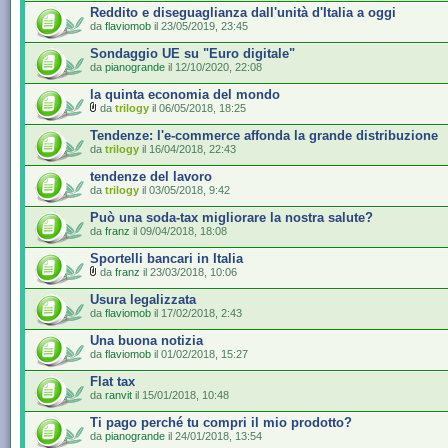
Reddito e diseguaglianza dall'unità d'Italia a oggi
da
flaviomob
il 23/05/2019, 23:45
Sondaggio UE su "Euro digitale"
da
pianogrande
il 12/10/2020, 22:08
la quinta economia del mondo
da
trilogy
il 06/05/2018, 18:25
Tendenze: l'e-commerce affonda la grande distribuzione
da
trilogy
il 16/04/2018, 22:43
tendenze del lavoro
da
trilogy
il 03/05/2018, 9:42
Può una soda-tax migliorare la nostra salute?
da
franz
il 09/04/2018, 18:08
Sportelli bancari in Italia
da
franz
il 23/03/2018, 10:06
Usura legalizzata
da
flaviomob
il 17/02/2018, 2:43
Una buona notizia
da
flaviomob
il 01/02/2018, 15:27
Flat tax
da
ranvit
il 15/01/2018, 10:48
Ti pago perché tu compri il mio prodotto?
da
pianogrande
il 24/01/2018, 13:54