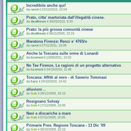
Incredibile anche qui!
da
ranvit
il 23/10/2016, 10:04
Prato, citta' martoriata dall'illegalità cinese.
da
disallineato
il 30/03/2010, 9:20
Prato: la più grossa comunità cinese
da
disallineato
il 06/11/2009, 23:15
Maratona Firenze: Renzi e' 4765/o
da
ranvit
il 27/11/2011, 18:08
Anche la Toscana sulle orme di Lunardi
da
lucameni
il 13/09/2011, 19:02
No Tav Firenze. Le ragioni di un progetto alternativo
da
lucameni
il 24/10/2010, 11:48
Toscana: Affitti al nero - di Saverio Tommasi
da
franz
il 24/10/2010, 14:42
alluvioni ..
da
Gab
il 29/12/2009, 16:15
Rosignano Solvay
da
Gab
il 17/12/2009, 16:05
Navi e discariche a mare
da
Gab
il 07/11/2009, 16:55
Primarie Pres. Regione Toscana - 13 Dic '09
da
Gab
il 30/10/2009, 20:16