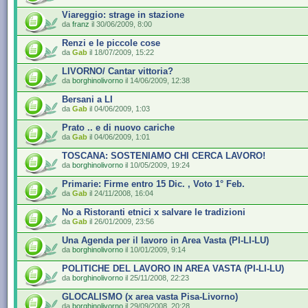
Viareggio: strage in stazione
da
franz
il 30/06/2009, 8:00
Renzi e le piccole cose
da
Gab
il 18/07/2009, 15:22
LIVORNO/ Cantar vittoria?
da
borghinolivorno
il 14/06/2009, 12:38
Bersani a LI
da
Gab
il 04/06/2009, 1:03
Prato .. e di nuovo cariche
da
Gab
il 04/06/2009, 1:01
TOSCANA: SOSTENIAMO CHI CERCA LAVORO!
da
borghinolivorno
il 10/05/2009, 19:24
Primarie: Firme entro 15 Dic. , Voto 1° Feb.
da
Gab
il 24/11/2008, 16:04
No a Ristoranti etnici x salvare le tradizioni
da
Gab
il 26/01/2009, 23:56
Una Agenda per il lavoro in Area Vasta (PI-LI-LU)
da
borghinolivorno
il 10/01/2009, 9:14
POLITICHE DEL LAVORO IN AREA VASTA (PI-LI-LU)
da
borghinolivorno
il 25/11/2008, 22:23
GLOCALISMO (x area vasta Pisa-Livorno)
da
borghinolivorno
il 29/09/2008, 20:28