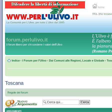
home
FAIL (the browse
La Comunità per L'Ulivo, per tutto L'Ulivo dal 1995
L'Ulivo è f
forum.perlulivo.it
È l'albero
Il forum libero per chi sostiene i valori dell'Ulivo
la pianura,
(Romano Pro
Indice
‹
I Forum per l'Ulivo
‹
Dai Comuni alle Regioni, Locale e Globale
‹
Tos
Toscana
Regole del forum
ARGOMENTI