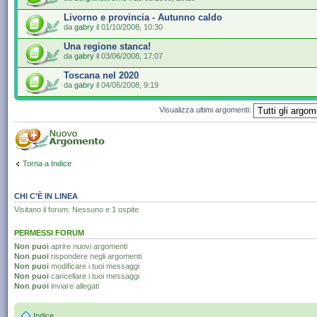
Livorno e provincia - Autunno caldo
da
gabry
il 01/10/2008, 10:30
Una regione stanca!
da
gabry
il 03/06/2008, 17:07
Toscana nel 2020
da
gabry
il 04/06/2008, 9:19
Visualizza ultimi argomenti:
Torna a Indice
CHI C’È IN LINEA
Visitano il forum: Nessuno e 1 ospite
PERMESSI FORUM
Non puoi
aprire nuovi argomenti
Non puoi
rispondere negli argomenti
Non puoi
modificare i tuoi messaggi
Non puoi
cancellare i tuoi messaggi
Non puoi
inviare allegati
Indice