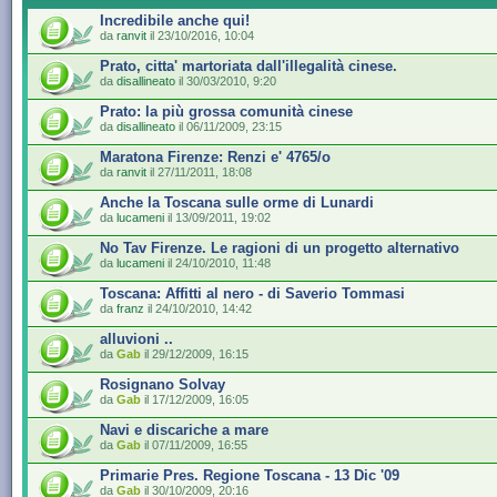
Incredibile anche qui!
da
ranvit
il 23/10/2016, 10:04
Prato, citta' martoriata dall'illegalità cinese.
da
disallineato
il 30/03/2010, 9:20
Prato: la più grossa comunità cinese
da
disallineato
il 06/11/2009, 23:15
Maratona Firenze: Renzi e' 4765/o
da
ranvit
il 27/11/2011, 18:08
Anche la Toscana sulle orme di Lunardi
da
lucameni
il 13/09/2011, 19:02
No Tav Firenze. Le ragioni di un progetto alternativo
da
lucameni
il 24/10/2010, 11:48
Toscana: Affitti al nero - di Saverio Tommasi
da
franz
il 24/10/2010, 14:42
alluvioni ..
da
Gab
il 29/12/2009, 16:15
Rosignano Solvay
da
Gab
il 17/12/2009, 16:05
Navi e discariche a mare
da
Gab
il 07/11/2009, 16:55
Primarie Pres. Regione Toscana - 13 Dic '09
da
Gab
il 30/10/2009, 20:16