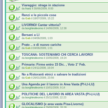
Viareggio: strage in stazione
da
franz
il 30/06/2009, 8:00
Renzi e le piccole cose
da
Gab
il 18/07/2009, 15:22
LIVORNO/ Cantar vittoria?
da
borghinolivorno
il 14/06/2009, 12:38
Bersani a LI
da
Gab
il 04/06/2009, 1:03
Prato .. e di nuovo cariche
da
Gab
il 04/06/2009, 1:01
TOSCANA: SOSTENIAMO CHI CERCA LAVORO!
da
borghinolivorno
il 10/05/2009, 19:24
Primarie: Firme entro 15 Dic. , Voto 1° Feb.
da
Gab
il 24/11/2008, 16:04
No a Ristoranti etnici x salvare le tradizioni
da
Gab
il 26/01/2009, 23:56
Una Agenda per il lavoro in Area Vasta (PI-LI-LU)
da
borghinolivorno
il 10/01/2009, 9:14
POLITICHE DEL LAVORO IN AREA VASTA (PI-LI-LU)
da
borghinolivorno
il 25/11/2008, 22:23
GLOCALISMO (x area vasta Pisa-Livorno)
da
borghinolivorno
il 29/09/2008, 20:28