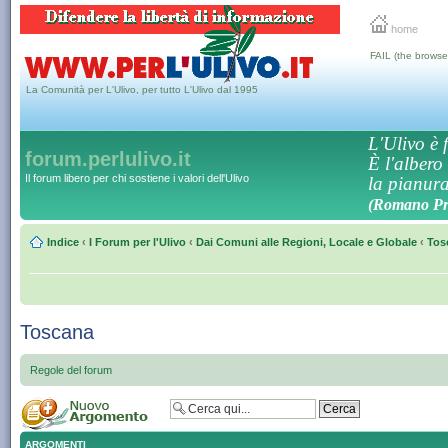
home
FAIL (the browse
La Comunità per L'Ulivo, per tutto L'Ulivo dal 1995
L'Ulivo è f
forum.perlulivo.it
È l'albero
Il forum libero per chi sostiene i valori dell'Ulivo
la pianura,
(Romano Pro
Indice
‹
I Forum per l'Ulivo
‹
Dai Comuni alle Regioni, Locale e Globale
‹
Tos
Toscana
Regole del forum
ARGOMENTI