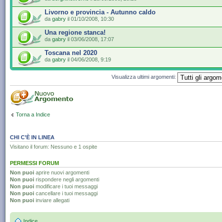
Livorno e provincia - Autunno caldo
da
gabry
il 01/10/2008, 10:30
Una regione stanca!
da
gabry
il 03/06/2008, 17:07
Toscana nel 2020
da
gabry
il 04/06/2008, 9:19
Visualizza ultimi argomenti:
Torna a Indice
CHI C’È IN LINEA
Visitano il forum: Nessuno e 1 ospite
PERMESSI FORUM
Non puoi
aprire nuovi argomenti
Non puoi
rispondere negli argomenti
Non puoi
modificare i tuoi messaggi
Non puoi
cancellare i tuoi messaggi
Non puoi
inviare allegati
Indice