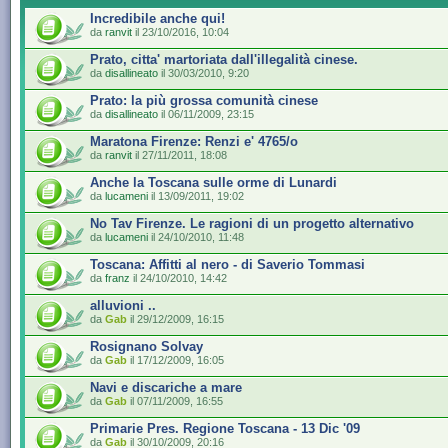
Incredibile anche qui!
da
ranvit
il 23/10/2016, 10:04
Prato, citta' martoriata dall'illegalità cinese.
da
disallineato
il 30/03/2010, 9:20
Prato: la più grossa comunità cinese
da
disallineato
il 06/11/2009, 23:15
Maratona Firenze: Renzi e' 4765/o
da
ranvit
il 27/11/2011, 18:08
Anche la Toscana sulle orme di Lunardi
da
lucameni
il 13/09/2011, 19:02
No Tav Firenze. Le ragioni di un progetto alternativo
da
lucameni
il 24/10/2010, 11:48
Toscana: Affitti al nero - di Saverio Tommasi
da
franz
il 24/10/2010, 14:42
alluvioni ..
da
Gab
il 29/12/2009, 16:15
Rosignano Solvay
da
Gab
il 17/12/2009, 16:05
Navi e discariche a mare
da
Gab
il 07/11/2009, 16:55
Primarie Pres. Regione Toscana - 13 Dic '09
da
Gab
il 30/10/2009, 20:16