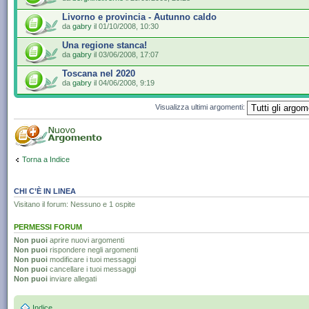
Livorno e provincia - Autunno caldo
da
gabry
il 01/10/2008, 10:30
Una regione stanca!
da
gabry
il 03/06/2008, 17:07
Toscana nel 2020
da
gabry
il 04/06/2008, 9:19
Visualizza ultimi argomenti:
Torna a Indice
CHI C’È IN LINEA
Visitano il forum: Nessuno e 1 ospite
PERMESSI FORUM
Non puoi
aprire nuovi argomenti
Non puoi
rispondere negli argomenti
Non puoi
modificare i tuoi messaggi
Non puoi
cancellare i tuoi messaggi
Non puoi
inviare allegati
Indice