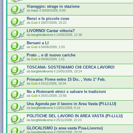
Viareggio: strage in stazione
da
franz
il 30/06/2009, 8:00
Renzi e le piccole cose
da
Gab
il 18/07/2009, 15:22
LIVORNO/ Cantar vittoria?
da
borghinolivorno
il 14/06/2009, 12:38
Bersani a LI
da
Gab
il 04/06/2009, 1:03
Prato .. e di nuovo cariche
da
Gab
il 04/06/2009, 1:01
TOSCANA: SOSTENIAMO CHI CERCA LAVORO!
da
borghinolivorno
il 10/05/2009, 19:24
Primarie: Firme entro 15 Dic. , Voto 1° Feb.
da
Gab
il 24/11/2008, 16:04
No a Ristoranti etnici x salvare le tradizioni
da
Gab
il 26/01/2009, 23:56
Una Agenda per il lavoro in Area Vasta (PI-LI-LU)
da
borghinolivorno
il 10/01/2009, 9:14
POLITICHE DEL LAVORO IN AREA VASTA (PI-LI-LU)
da
borghinolivorno
il 25/11/2008, 22:23
GLOCALISMO (x area vasta Pisa-Livorno)
da
borghinolivorno
il 29/09/2008, 20:28