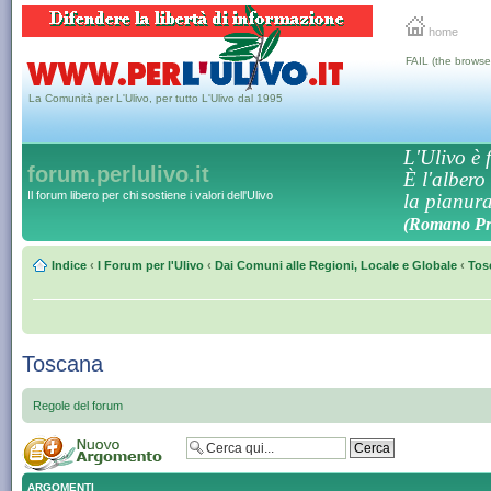
home
FAIL (the browse
La Comunità per L'Ulivo, per tutto L'Ulivo dal 1995
L'Ulivo è f
forum.perlulivo.it
È l'albero
Il forum libero per chi sostiene i valori dell'Ulivo
la pianura,
(Romano Pro
Indice
‹
I Forum per l'Ulivo
‹
Dai Comuni alle Regioni, Locale e Globale
‹
Tos
Toscana
Regole del forum
ARGOMENTI