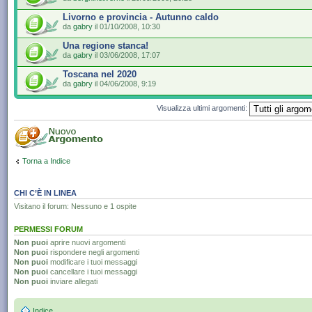
Livorno e provincia - Autunno caldo
da
gabry
il 01/10/2008, 10:30
Una regione stanca!
da
gabry
il 03/06/2008, 17:07
Toscana nel 2020
da
gabry
il 04/06/2008, 9:19
Visualizza ultimi argomenti:
Torna a Indice
CHI C’È IN LINEA
Visitano il forum: Nessuno e 1 ospite
PERMESSI FORUM
Non puoi
aprire nuovi argomenti
Non puoi
rispondere negli argomenti
Non puoi
modificare i tuoi messaggi
Non puoi
cancellare i tuoi messaggi
Non puoi
inviare allegati
Indice