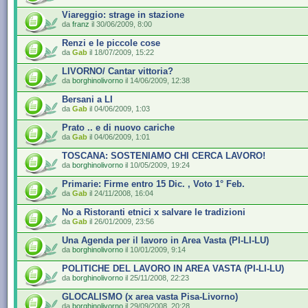
Viareggio: strage in stazione
da
franz
il 30/06/2009, 8:00
Renzi e le piccole cose
da
Gab
il 18/07/2009, 15:22
LIVORNO/ Cantar vittoria?
da
borghinolivorno
il 14/06/2009, 12:38
Bersani a LI
da
Gab
il 04/06/2009, 1:03
Prato .. e di nuovo cariche
da
Gab
il 04/06/2009, 1:01
TOSCANA: SOSTENIAMO CHI CERCA LAVORO!
da
borghinolivorno
il 10/05/2009, 19:24
Primarie: Firme entro 15 Dic. , Voto 1° Feb.
da
Gab
il 24/11/2008, 16:04
No a Ristoranti etnici x salvare le tradizioni
da
Gab
il 26/01/2009, 23:56
Una Agenda per il lavoro in Area Vasta (PI-LI-LU)
da
borghinolivorno
il 10/01/2009, 9:14
POLITICHE DEL LAVORO IN AREA VASTA (PI-LI-LU)
da
borghinolivorno
il 25/11/2008, 22:23
GLOCALISMO (x area vasta Pisa-Livorno)
da
borghinolivorno
il 29/09/2008, 20:28