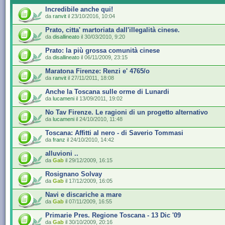
Incredibile anche qui!
da
ranvit
il 23/10/2016, 10:04
Prato, citta' martoriata dall'illegalità cinese.
da
disallineato
il 30/03/2010, 9:20
Prato: la più grossa comunità cinese
da
disallineato
il 06/11/2009, 23:15
Maratona Firenze: Renzi e' 4765/o
da
ranvit
il 27/11/2011, 18:08
Anche la Toscana sulle orme di Lunardi
da
lucameni
il 13/09/2011, 19:02
No Tav Firenze. Le ragioni di un progetto alternativo
da
lucameni
il 24/10/2010, 11:48
Toscana: Affitti al nero - di Saverio Tommasi
da
franz
il 24/10/2010, 14:42
alluvioni ..
da
Gab
il 29/12/2009, 16:15
Rosignano Solvay
da
Gab
il 17/12/2009, 16:05
Navi e discariche a mare
da
Gab
il 07/11/2009, 16:55
Primarie Pres. Regione Toscana - 13 Dic '09
da
Gab
il 30/10/2009, 20:16