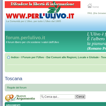
home
FAIL (the browse
La Comunità per L'Ulivo, per tutto L'Ulivo dal 1995
L'Ulivo è f
forum.perlulivo.it
È l'albero
Il forum libero per chi sostiene i valori dell'Ulivo
la pianura,
(Romano Pro
Indice
‹
I Forum per l'Ulivo
‹
Dai Comuni alle Regioni, Locale e Globale
‹
Tos
Toscana
Regole del forum
ARGOMENTI