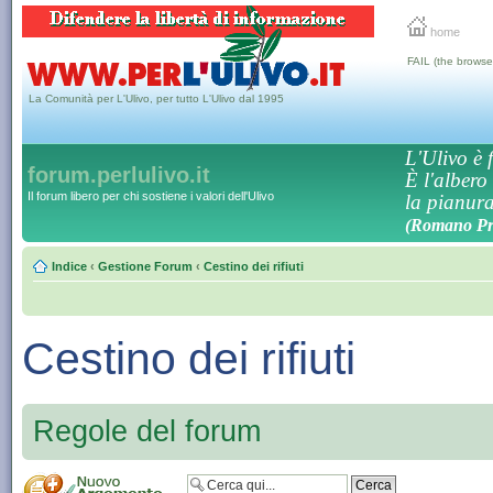
home
FAIL (the browse
La Comunità per L'Ulivo, per tutto L'Ulivo dal 1995
L'Ulivo è f
forum.perlulivo.it
È l'albero
Il forum libero per chi sostiene i valori dell'Ulivo
la pianura,
(Romano Pro
Indice
‹
Gestione Forum
‹
Cestino dei rifiuti
Cestino dei rifiuti
Regole del forum