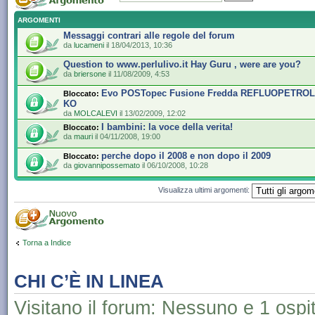
ARGOMENTI
Messaggi contrari alle regole del forum
da
lucameni
il 18/04/2013, 10:36
Question to www.perlulivo.it Hay Guru , were are you?
da
briersone
il 11/08/2009, 4:53
Evo POSTopec Fusione Fredda REFLUOPETROLIO
Bloccato:
KO
da
MOLCALEVI
il 13/02/2009, 12:02
I bambini: la voce della verita!
Bloccato:
da
mauri
il 04/11/2008, 19:00
perche dopo il 2008 e non dopo il 2009
Bloccato:
da
giovannipossemato
il 06/10/2008, 10:28
Visualizza ultimi argomenti:
Torna a Indice
CHI C’È IN LINEA
Visitano il forum: Nessuno e 1 ospi