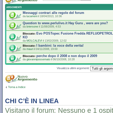
ARGOMENTI
Messaggi contrari alle regole del forum
da
lucameni
il 18/04/2013, 10:36
Question to www.perlulivo.it Hay Guru , were are you?
da
briersone
il 11/08/2009, 4:53
Evo POSTopec Fusione Fredda REFLUOPETROLIO
Bloccato:
KO
da
MOLCALEVI
il 13/02/2009, 12:02
I bambini: la voce della verita!
Bloccato:
da
mauri
il 04/11/2008, 19:00
perche dopo il 2008 e non dopo il 2009
Bloccato:
da
giovannipossemato
il 06/10/2008, 10:28
Visualizza ultimi argomenti:
Torna a Indice
CHI C’È IN LINEA
Visitano il forum: Nessuno e 1 ospi