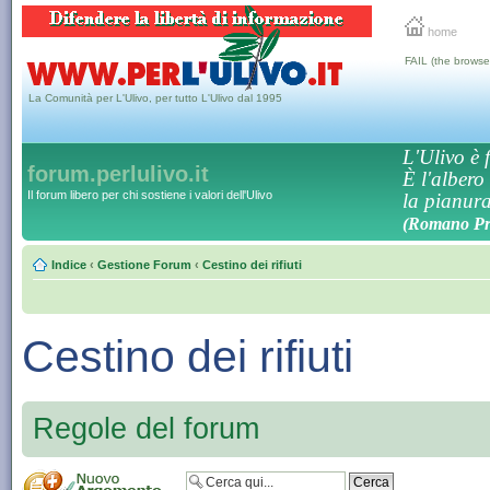
home
FAIL (the browse
La Comunità per L'Ulivo, per tutto L'Ulivo dal 1995
L'Ulivo è f
forum.perlulivo.it
È l'albero
Il forum libero per chi sostiene i valori dell'Ulivo
la pianura,
(Romano Pro
Indice
‹
Gestione Forum
‹
Cestino dei rifiuti
Cestino dei rifiuti
Regole del forum