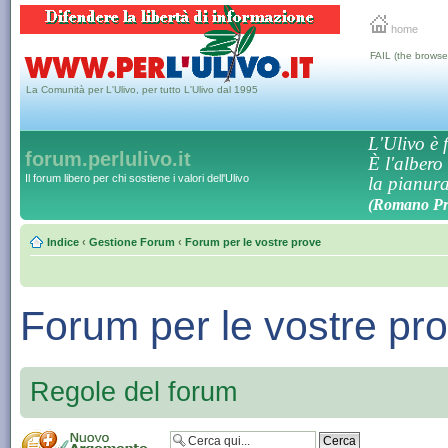
home
FAIL (the browse
La Comunità per L'Ulivo, per tutto L'Ulivo dal 1995
L'Ulivo è f
forum.perlulivo.it
È l'albero
Il forum libero per chi sostiene i valori dell'Ulivo
la pianura,
(Romano Pro
Indice
‹
Gestione Forum
‹
Forum per le vostre prove
Forum per le vostre pr
Regole del forum