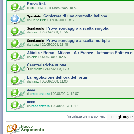
Prova link
da
incrociatore
il 18/06/2008, 16:50
Conferma di una anomalia italiana
Spostato:
da
Derio Betti
il 17/04/2009, 18:55
Prova sondaggio a scelta singola
Sondaggio:
da
franz
il 22/05/2008, 15:25
Prova sondaggio a scelta multipla
Sondaggio:
da
franz
il 22/05/2008, 15:48
Alitalia : Roma , Milano , Air France , lufthansa Politica d
da
ezio
il 05/01/2009, 16:07
Caratteristiche nuove
da
franz
il 24/05/2008, 17:31
La regolazione dell'ora del forum
da
franz
il 05/06/2008, 11:06
aaaa
da
moderatore
il 20/08/2013, 12:07
aaaa
da
moderatore
il 20/08/2013, 11:13
Visualizza ultimi argomenti: