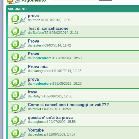
ARGOMENTI
prova
da
franz
il 08/10/2018, 17:06
Test di cancellazione
da
Stefano'62
il 05/03/2014, 21:11
Prova
da
tester
il 09/03/2014, 11:42
Prova
da
moderatore
il 08/03/2014, 18:59
Prova mia
da
pianogrande
il 01/01/2014, 12:28
prova
da
moderatore
il 28/05/2012, 16:23
frase
da
Robyn
il 02/06/2011, 12:58
Come si cancellano i messaggi privati???
da
ranvit
il 03/05/2011, 15:59
questa e' un'altra prova
da
pagheca
il 22/07/2009, 15:58
Youtube
da
pagheca
il 11/06/2009, 14:57