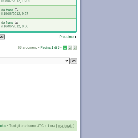
il 08/07/2012, 16:05
da
franz
il 19/06/2012, 9:27
da
franz
il 16/06/2012, 8:30
Prossimo
68 argomenti •
Pagina
1
di
3
•
1
2
3
okie
• Tutti gli orari sono UTC + 1 ora [
ora legale
]