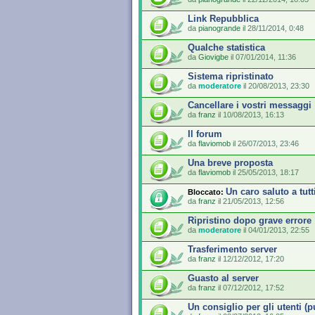
Link Repubblica
da
pianogrande
il 28/11/2014, 0:48
Qualche statistica
da
Giovigbe
il 07/01/2014, 11:36
Sistema ripristinato
da
moderatore
il 20/08/2013, 23:30
Cancellare i vostri messaggi
da
franz
il 10/08/2013, 16:13
Il forum
da
flaviomob
il 26/07/2013, 23:46
Una breve proposta
da
flaviomob
il 25/05/2013, 18:17
Un caro saluto a tutt
Bloccato:
da
franz
il 21/05/2013, 12:56
Ripristino dopo grave errore
da
moderatore
il 04/01/2013, 22:55
Trasferimento server
da
franz
il 12/12/2012, 17:20
Guasto al server
da
franz
il 07/12/2012, 17:52
Un consiglio per gli utenti (