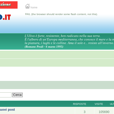
home
FAIL (the browser should render some flash content, not this).
L'Ulivo è forte, resistente, ben radicato nella sua terra.
È l'albero di un'Europa mediterranea, che conosce il mare e la
la pianura, i laghi e le colline. Ama il sole e... resiste all'inverno.
(Romano Prodi - 6 marzo 1995)
RISPOSTE
VISITE
UL
uovi post
3
105690