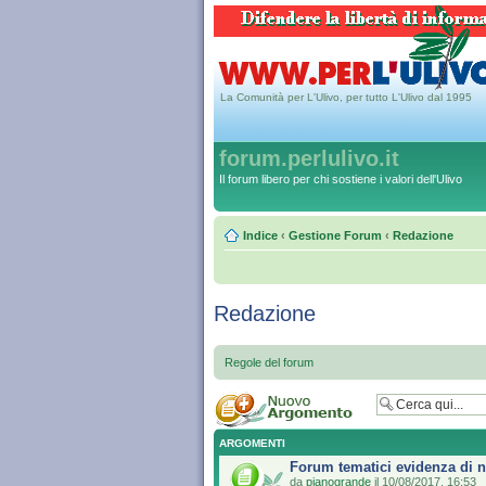
La Comunità per L'Ulivo, per tutto L'Ulivo dal 1995
forum.perlulivo.it
Il forum libero per chi sostiene i valori dell'Ulivo
Indice
‹
Gestione Forum
‹
Redazione
Redazione
Regole del forum
ARGOMENTI
Forum tematici evidenza di n
da
pianogrande
il 10/08/2017, 16:53