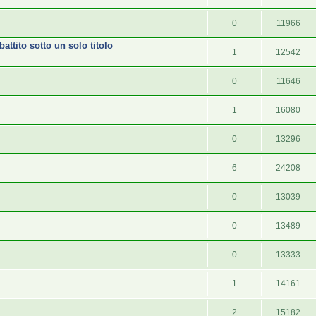
0
11966
attito sotto un solo titolo
1
12542
0
11646
1
16080
0
13296
6
24208
0
13039
0
13489
0
13333
1
14161
2
15182