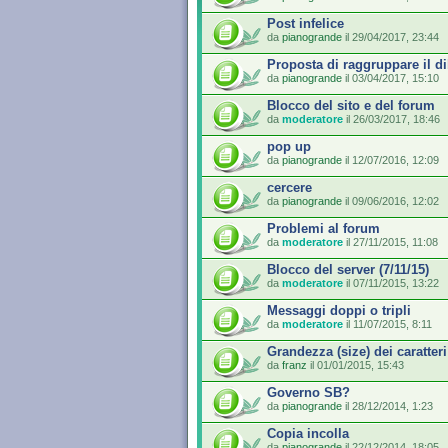
Post infelice
da
pianogrande
il 29/04/2017, 23:44
Proposta di raggruppare il dib
da
pianogrande
il 03/04/2017, 15:10
Blocco del sito e del forum
da
moderatore
il 26/03/2017, 18:46
pop up
da
pianogrande
il 12/07/2016, 12:09
cercere
da
pianogrande
il 09/06/2016, 12:02
Problemi al forum
da
moderatore
il 27/11/2015, 11:08
Blocco del server (7/11/15)
da
moderatore
il 07/11/2015, 13:22
Messaggi doppi o tripli
da
moderatore
il 11/07/2015, 8:11
Grandezza (size) dei caratteri
da
franz
il 01/01/2015, 15:43
Governo SB?
da
pianogrande
il 28/12/2014, 1:23
Copia incolla
da
pianogrande
il 22/12/2014, 18:05