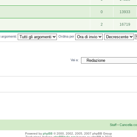
0
13933
2
16719
mi argomenti:
Ordina per
Vai a:
Staff
•
Cancella co
Powered by
phpBB
© 2000, 2002, 2005, 2007 phpBB Group
Traduzione Italiana
phpBBItalia.net
basata su phpBB.it 2010