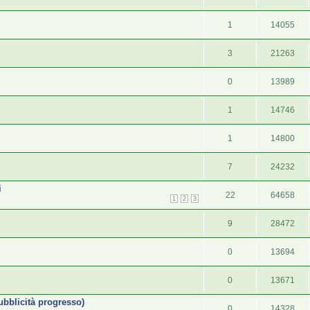
1
14055
3
21263
0
13989
1
14746
1
14800
7
24232
i
22
64658
1
2
3
9
28472
0
13694
0
13671
pubblicità progresso)
0
14328