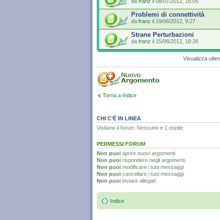
da
franz
il 08/07/2012, 16:05
Problemi di connettività
da
franz
il 19/06/2012, 9:27
Strane Perturbazioni
da
franz
il 15/06/2012, 18:26
Visualizza ulti
Torna a Indice
CHI C’È IN LINEA
Visitano il forum: Nessuno e 1 ospite
PERMESSI FORUM
Non puoi
aprire nuovi argomenti
Non puoi
rispondere negli argomenti
Non puoi
modificare i tuoi messaggi
Non puoi
cancellare i tuoi messaggi
Non puoi
inviare allegati
Indice