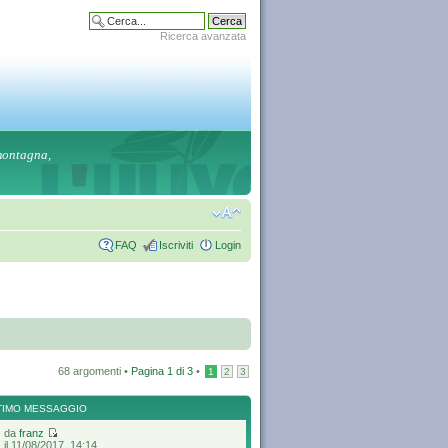
Ricerca avanzata
 montagna,
FAQ
Iscriviti
Login
68 argomenti •
Pagina
1
di
3
•
1
2
3
TIMO MESSAGGIO
da
franz
il 11/08/2017, 14:14