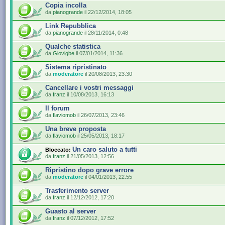
Copia incolla
da
pianogrande
il 22/12/2014, 18:05
Link Repubblica
da
pianogrande
il 28/11/2014, 0:48
Qualche statistica
da
Giovigbe
il 07/01/2014, 11:36
Sistema ripristinato
da
moderatore
il 20/08/2013, 23:30
Cancellare i vostri messaggi
da
franz
il 10/08/2013, 16:13
Il forum
da
flaviomob
il 26/07/2013, 23:46
Una breve proposta
da
flaviomob
il 25/05/2013, 18:17
Un caro saluto a tutti
Bloccato:
da
franz
il 21/05/2013, 12:56
Ripristino dopo grave errore
da
moderatore
il 04/01/2013, 22:55
Trasferimento server
da
franz
il 12/12/2012, 17:20
Guasto al server
da
franz
il 07/12/2012, 17:52