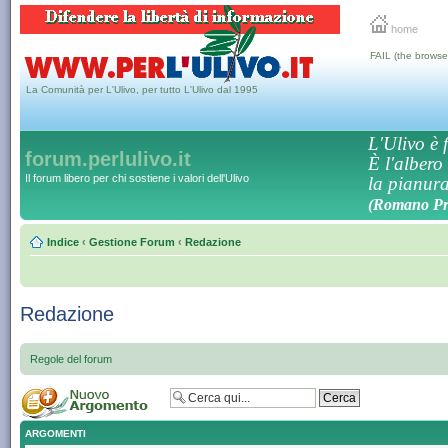
home
FAIL (the browse
La Comunità per L'Ulivo, per tutto L'Ulivo dal 1995
L'Ulivo è f
forum.perlulivo.it
È l'albero
Il forum libero per chi sostiene i valori dell'Ulivo
la pianura,
(Romano Pro
Indice
‹
Gestione Forum
‹
Redazione
Redazione
Regole del forum
ARGOMENTI