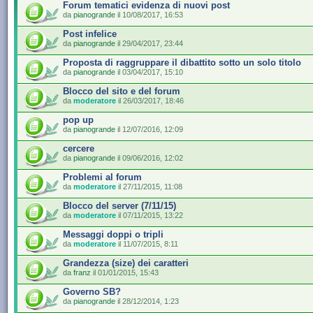
Forum tematici evidenza di nuovi post
da
pianogrande
il 10/08/2017, 16:53
Post infelice
da
pianogrande
il 29/04/2017, 23:44
Proposta di raggruppare il dibattito sotto un solo titolo
da
pianogrande
il 03/04/2017, 15:10
Blocco del sito e del forum
da
moderatore
il 26/03/2017, 18:46
pop up
da
pianogrande
il 12/07/2016, 12:09
cercere
da
pianogrande
il 09/06/2016, 12:02
Problemi al forum
da
moderatore
il 27/11/2015, 11:08
Blocco del server (7/11/15)
da
moderatore
il 07/11/2015, 13:22
Messaggi doppi o tripli
da
moderatore
il 11/07/2015, 8:11
Grandezza (size) dei caratteri
da
franz
il 01/01/2015, 15:43
Governo SB?
da
pianogrande
il 28/12/2014, 1:23