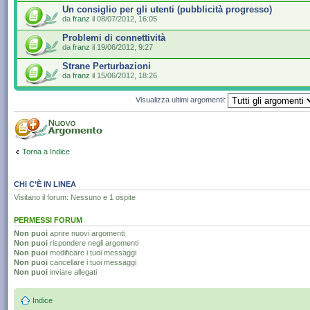
Un consiglio per gli utenti (pubblicità progresso)
da
franz
il 08/07/2012, 16:05
Problemi di connettività
da
franz
il 19/06/2012, 9:27
Strane Perturbazioni
da
franz
il 15/06/2012, 18:26
Visualizza ultimi argomenti:
Torna a Indice
CHI C’È IN LINEA
Visitano il forum: Nessuno e 1 ospite
PERMESSI FORUM
Non puoi
aprire nuovi argomenti
Non puoi
rispondere negli argomenti
Non puoi
modificare i tuoi messaggi
Non puoi
cancellare i tuoi messaggi
Non puoi
inviare allegati
Indice