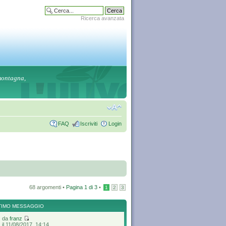
Ricerca avanzata
 montagna,
FAQ
Iscriviti
Login
68 argomenti •
Pagina
1
di
3
•
1
2
3
TIMO MESSAGGIO
da
franz
il 11/08/2017, 14:14