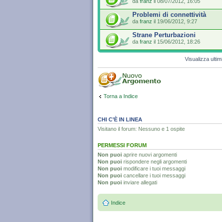
da
franz
il 08/07/2012, 16:05
Problemi di connettività
da
franz
il 19/06/2012, 9:27
Strane Perturbazioni
da
franz
il 15/06/2012, 18:26
Visualizza ulti
Torna a Indice
CHI C’È IN LINEA
Visitano il forum: Nessuno e 1 ospite
PERMESSI FORUM
Non puoi
aprire nuovi argomenti
Non puoi
rispondere negli argomenti
Non puoi
modificare i tuoi messaggi
Non puoi
cancellare i tuoi messaggi
Non puoi
inviare allegati
Indice