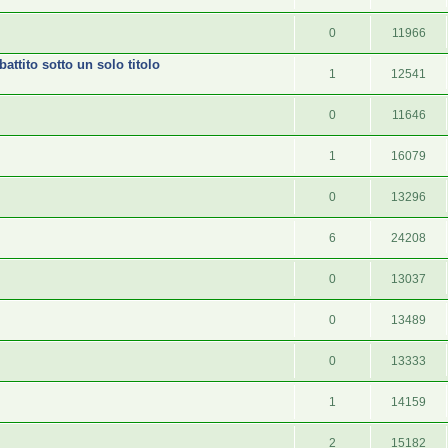
0
11966
attito sotto un solo titolo
1
12541
0
11646
1
16079
0
13296
6
24208
0
13037
0
13489
0
13333
1
14159
2
15182