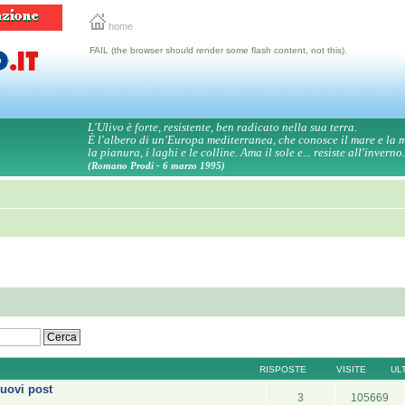
home
FAIL (the browser should render some flash content, not this).
L'Ulivo è forte, resistente, ben radicato nella sua terra.
È l'albero di un'Europa mediterranea, che conosce il mare e la
la pianura, i laghi e le colline. Ama il sole e... resiste all'inverno.
(Romano Prodi - 6 marzo 1995)
RISPOSTE
VISITE
UL
uovi post
3
105669