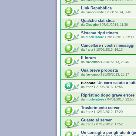
Link Repubblica
da
pianogrande
il 28/11/2014, 0:48
Qualche statistica
da
Giovigbe
il 07/01/2014, 11:36
Sistema ripristinato
da
moderatore
il 20/08/2013, 23:30
Cancellare i vostri messaggi
da
franz
il 10/08/2013, 16:13
Il forum
da
flaviomob
il 26/07/2013, 23:46
Una breve proposta
da
flaviomob
il 25/05/2013, 18:17
Un caro saluto a tutt
Bloccato:
da
franz
il 21/05/2013, 12:56
Ripristino dopo grave errore
da
moderatore
il 04/01/2013, 22:55
Trasferimento server
da
franz
il 12/12/2012, 17:20
Guasto al server
da
franz
il 07/12/2012, 17:52
Un consiglio per gli utenti (