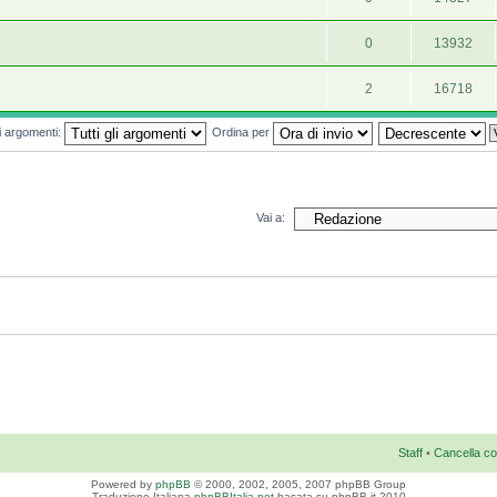
0
13932
2
16718
mi argomenti:
Ordina per
Vai a:
Staff
•
Cancella co
Powered by
phpBB
© 2000, 2002, 2005, 2007 phpBB Group
Traduzione Italiana
phpBBItalia.net
basata su phpBB.it 2010