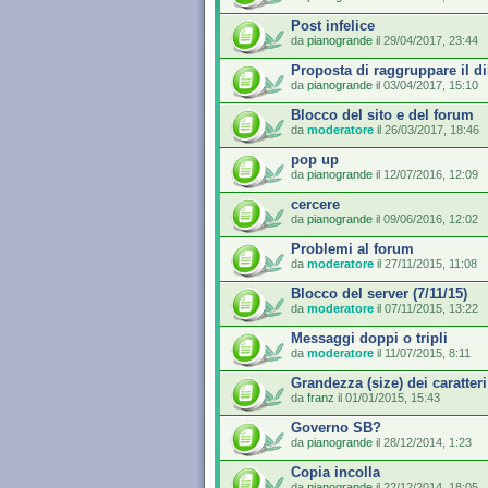
Post infelice
da
pianogrande
il 29/04/2017, 23:44
Proposta di raggruppare il dib
da
pianogrande
il 03/04/2017, 15:10
Blocco del sito e del forum
da
moderatore
il 26/03/2017, 18:46
pop up
da
pianogrande
il 12/07/2016, 12:09
cercere
da
pianogrande
il 09/06/2016, 12:02
Problemi al forum
da
moderatore
il 27/11/2015, 11:08
Blocco del server (7/11/15)
da
moderatore
il 07/11/2015, 13:22
Messaggi doppi o tripli
da
moderatore
il 11/07/2015, 8:11
Grandezza (size) dei caratteri
da
franz
il 01/01/2015, 15:43
Governo SB?
da
pianogrande
il 28/12/2014, 1:23
Copia incolla
da
pianogrande
il 22/12/2014, 18:05