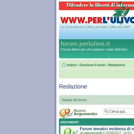
La Comunità per L'Ulivo, per tutto L'Ulivo dal 1995
forum.perlulivo.it
Il forum libero per chi sostiene i valori dell'Ulivo
Indice
‹
Gestione Forum
‹
Redazione
Redazione
Regole del forum
ARGOMENTI
Forum tematici evidenza di n
da
pianogrande
il 10/08/2017, 16:53