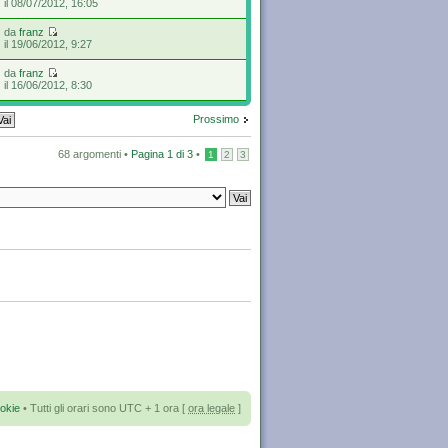
il 08/07/2012, 16:05
da
franz
il 19/06/2012, 9:27
da
franz
il 16/06/2012, 8:30
Prossimo
68 argomenti •
Pagina
1
di
3
•
1
2
3
okie
• Tutti gli orari sono UTC + 1 ora [
ora legale
]