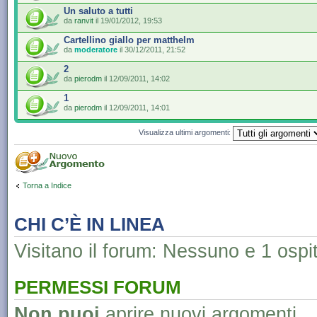
Un saluto a tutti
da
ranvit
il 19/01/2012, 19:53
Cartellino giallo per matthelm
da
moderatore
il 30/12/2011, 21:52
2
da
pierodm
il 12/09/2011, 14:02
1
da
pierodm
il 12/09/2011, 14:01
Visualizza ultimi argomenti:
Torna a Indice
CHI C’È IN LINEA
Visitano il forum: Nessuno e 1 ospi
PERMESSI FORUM
Non puoi
aprire nuovi argomenti