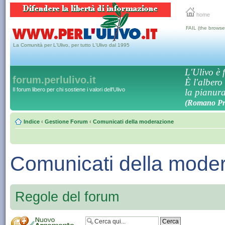
home
FAIL (the browse
La Comunità per L'Ulivo, per tutto L'Ulivo dal 1995
L'Ulivo è f
forum.perlulivo.it
È l'albero
Il forum libero per chi sostiene i valori dell'Ulivo
la pianura,
(Romano Pro
Indice
‹
Gestione Forum
‹
Comunicati della moderazione
Comunicati della mode
Regole del forum