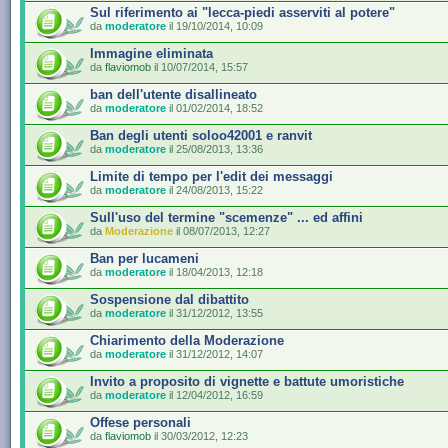
Sul riferimento ai "lecca-piedi asserviti al potere"
da
moderatore
il 19/10/2014, 10:09
Immagine eliminata
da
flaviomob
il 10/07/2014, 15:57
ban dell'utente disallineato
da
moderatore
il 01/02/2014, 18:52
Ban degli utenti soloo42001 e ranvit
da
moderatore
il 25/08/2013, 13:36
Limite di tempo per l'edit dei messaggi
da
moderatore
il 24/08/2013, 15:22
Sull'uso del termine "scemenze" ... ed affini
da
Moderazione
il 08/07/2013, 12:27
Ban per lucameni
da
moderatore
il 18/04/2013, 12:18
Sospensione dal dibattito
da
moderatore
il 31/12/2012, 13:55
Chiarimento della Moderazione
da
moderatore
il 31/12/2012, 14:07
Invito a proposito di vignette e battute umoristiche
da
moderatore
il 12/04/2012, 16:59
Offese personali
da
flaviomob
il 30/03/2012, 12:23