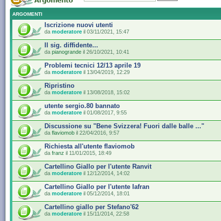
ARGOMENTI
Iscrizione nuovi utenti
da
moderatore
il 03/11/2021, 15:47
Il sig. diffidente...
da
pianogrande
il 26/10/2021, 10:41
Problemi tecnici 12/13 aprile 19
da
moderatore
il 13/04/2019, 12:29
Ripristino
da
moderatore
il 13/08/2018, 15:02
utente sergio.80 bannato
da
moderatore
il 01/08/2017, 9:55
Discussione su "Bene Svizzera! Fuori dalle balle ..."
da
flaviomob
il 22/04/2016, 9:57
Richiesta all'utente flaviomob
da
franz
il 11/01/2015, 18:49
Cartellino Giallo per l'utente Ranvit
da
moderatore
il 12/12/2014, 14:02
Cartellino Giallo per l'utente Iafran
da
moderatore
il 05/12/2014, 18:01
Cartellino giallo per Stefano'62
da
moderatore
il 15/11/2014, 22:58