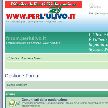
home
FAIL (the browse
La Comunità per L'Ulivo, per tutto L'Ulivo dal 1995
L'Ulivo è f
forum.perlulivo.it
È l'albero
Il forum libero per chi sostiene i valori dell'Ulivo
la pianura,
(Romano Pro
Indice
‹
Gestione Forum
Gestione Forum
Regole del forum
FORUM
Comunicati della moderazione
Avvisi dei moderatori, comunicazioni ufficiali, discussioni su problemi di 
problemi tecnici