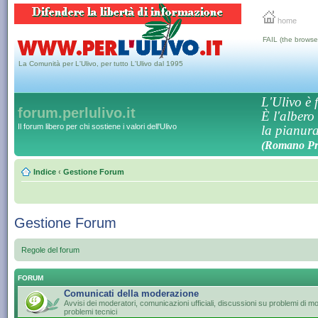
home
FAIL (the browse
La Comunità per L'Ulivo, per tutto L'Ulivo dal 1995
L'Ulivo è f
forum.perlulivo.it
È l'albero
Il forum libero per chi sostiene i valori dell'Ulivo
la pianura,
(Romano Pro
Indice
‹
Gestione Forum
Gestione Forum
Regole del forum
FORUM
Comunicati della moderazione
Avvisi dei moderatori, comunicazioni ufficiali, discussioni su problemi di 
problemi tecnici