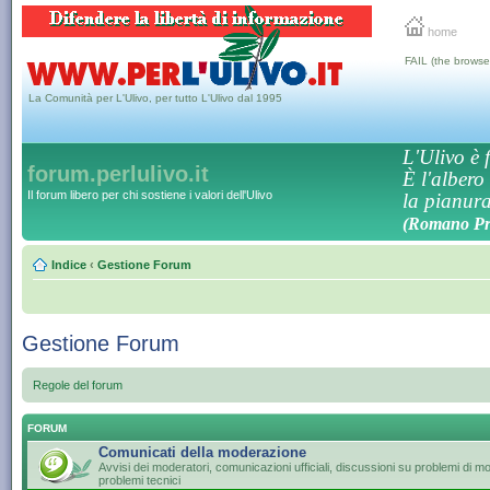
home
FAIL (the browse
La Comunità per L'Ulivo, per tutto L'Ulivo dal 1995
L'Ulivo è f
forum.perlulivo.it
È l'albero
Il forum libero per chi sostiene i valori dell'Ulivo
la pianura,
(Romano Pro
Indice
‹
Gestione Forum
Gestione Forum
Regole del forum
FORUM
Comunicati della moderazione
Avvisi dei moderatori, comunicazioni ufficiali, discussioni su problemi di 
problemi tecnici