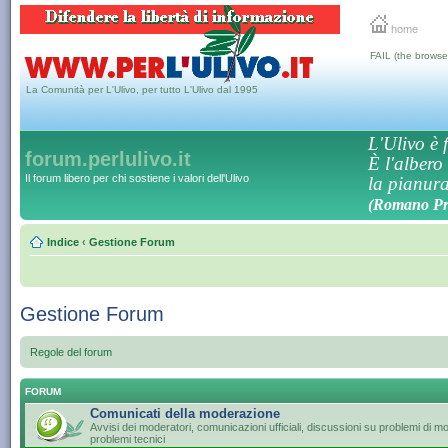
home
FAIL (the browse
La Comunità per L'Ulivo, per tutto L'Ulivo dal 1995
L'Ulivo è f
forum.perlulivo.it
È l'albero
Il forum libero per chi sostiene i valori dell'Ulivo
la pianura,
(Romano Pro
Indice
‹
Gestione Forum
Gestione Forum
Regole del forum
FORUM
Comunicati della moderazione
Avvisi dei moderatori, comunicazioni ufficiali, discussioni su problemi di 
problemi tecnici