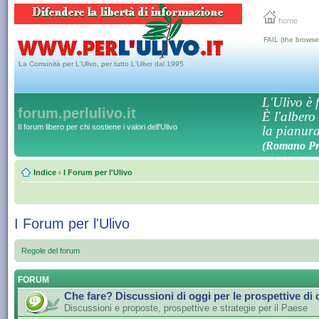
home
FAIL (the browse
La Comunità per L'Ulivo, per tutto L'Ulivo dal 1995
L'Ulivo è f
forum.perlulivo.it
È l'albero
Il forum libero per chi sostiene i valori dell'Ulivo
la pianura,
(Romano Pro
Indice
‹
I Forum per l'Ulivo
I Forum per l'Ulivo
Regole del forum
FORUM
Che fare? Discussioni di oggi per le prospettive di
Discussioni e proposte, prospettive e strategie per il Paese