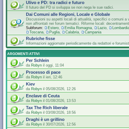
Ulivo e PD: tra radici e futuro
Il futuro del PD si sviluppa se non nega le sue radici.
Dai Comuni alle Regioni, Locale e Globale
Discussioni su aspetti locali di attualità, specifici o comuni a 
non affrontati nei forum tematici. Riforme locali: decentramen
Subforum:
Estero
,
Emilia Romagna
,
Lazio
,
Lombardi
Toscana
,
Puglia
,
Calabria
,
Campania
Rubriche fisse
Informazioni aggiornate periodicamente da redattori e forumist
ARGOMENTI ATTIVI
Per Schlein
da
Robyn
il oggi, 11:04
Processo di pace
da
Robyn
il ieri, 12:46
Kiev
da
Robyn
il 05/08/2026, 12:26
Enclave di Ceuta
da
Robyn
il 01/08/2026, 13:53
Tax The Rich liberale
da
Robyn
il 03/08/2026, 18:56
Draghi è un grillino
da
Robyn
il 30/07/2026, 12:56