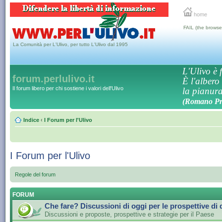
home
FAIL (the browse
La Comunità per L'Ulivo, per tutto L'Ulivo dal 1995
L'Ulivo è f
forum.perlulivo.it
È l'albero
Il forum libero per chi sostiene i valori dell'Ulivo
la pianura,
(Romano Pro
Indice
‹
I Forum per l'Ulivo
I Forum per l'Ulivo
Regole del forum
FORUM
Che fare? Discussioni di oggi per le prospettive di
Discussioni e proposte, prospettive e strategie per il Paese