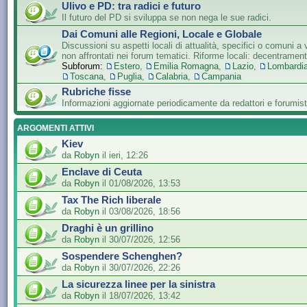
Ulivo e PD: tra radici e futuro
Il futuro del PD si sviluppa se non nega le sue radici.
Dai Comuni alle Regioni, Locale e Globale
Discussioni su aspetti locali di attualità, specifici o comuni a 
non affrontati nei forum tematici. Riforme locali: decentramen
Subforum:
Estero
,
Emilia Romagna
,
Lazio
,
Lombardi
Toscana
,
Puglia
,
Calabria
,
Campania
Rubriche fisse
Informazioni aggiornate periodicamente da redattori e forumist
ARGOMENTI ATTIVI
Kiev
da
Robyn
il ieri, 12:26
Enclave di Ceuta
da
Robyn
il 01/08/2026, 13:53
Tax The Rich liberale
da
Robyn
il 03/08/2026, 18:56
Draghi è un grillino
da
Robyn
il 30/07/2026, 12:56
Sospendere Schenghen?
da
Robyn
il 30/07/2026, 22:26
La sicurezza linee per la sinistra
da
Robyn
il 18/07/2026, 13:42