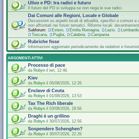
Ulivo e PD: tra radici e futuro
Il futuro del PD si sviluppa se non nega le sue radici.
Dai Comuni alle Regioni, Locale e Globale
Discussioni su aspetti locali di attualità, specifici o comuni a 
non affrontati nei forum tematici. Riforme locali: decentramen
Subforum:
Estero
,
Emilia Romagna
,
Lazio
,
Lombardi
Toscana
,
Puglia
,
Calabria
,
Campania
Rubriche fisse
Informazioni aggiornate periodicamente da redattori e forumist
ARGOMENTI ATTIVI
Processo di pace
da
Robyn
il ieri, 12:46
Kiev
da
Robyn
il 05/08/2026, 12:26
Enclave di Ceuta
da
Robyn
il 01/08/2026, 13:53
Tax The Rich liberale
da
Robyn
il 03/08/2026, 18:56
Draghi è un grillino
da
Robyn
il 30/07/2026, 12:56
Sospendere Schenghen?
da
Robyn
il 30/07/2026, 22:26