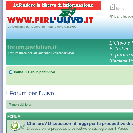
home
FAIL (the browse
La Comunità per L'Ulivo, per tutto L'Ulivo dal 1995
L'Ulivo è f
forum.perlulivo.it
È l'albero
Il forum libero per chi sostiene i valori dell'Ulivo
la pianura,
(Romano Pro
Indice
‹
I Forum per l'Ulivo
I Forum per l'Ulivo
Regole del forum
FORUM
Che fare? Discussioni di oggi per le prospettive di
Discussioni e proposte, prospettive e strategie per il Paese