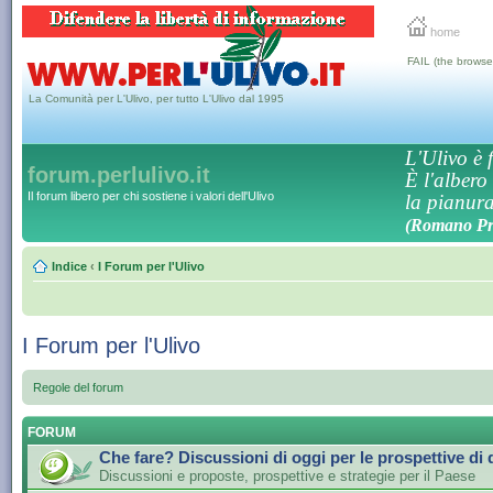
home
FAIL (the browse
La Comunità per L'Ulivo, per tutto L'Ulivo dal 1995
L'Ulivo è f
forum.perlulivo.it
È l'albero
Il forum libero per chi sostiene i valori dell'Ulivo
la pianura,
(Romano Pro
Indice
‹
I Forum per l'Ulivo
I Forum per l'Ulivo
Regole del forum
FORUM
Che fare? Discussioni di oggi per le prospettive di
Discussioni e proposte, prospettive e strategie per il Paese