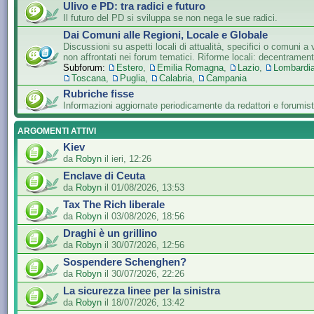
Ulivo e PD: tra radici e futuro
Il futuro del PD si sviluppa se non nega le sue radici.
Dai Comuni alle Regioni, Locale e Globale
Discussioni su aspetti locali di attualità, specifici o comuni a 
non affrontati nei forum tematici. Riforme locali: decentramen
Subforum:
Estero
,
Emilia Romagna
,
Lazio
,
Lombardi
Toscana
,
Puglia
,
Calabria
,
Campania
Rubriche fisse
Informazioni aggiornate periodicamente da redattori e forumist
ARGOMENTI ATTIVI
Kiev
da
Robyn
il ieri, 12:26
Enclave di Ceuta
da
Robyn
il 01/08/2026, 13:53
Tax The Rich liberale
da
Robyn
il 03/08/2026, 18:56
Draghi è un grillino
da
Robyn
il 30/07/2026, 12:56
Sospendere Schenghen?
da
Robyn
il 30/07/2026, 22:26
La sicurezza linee per la sinistra
da
Robyn
il 18/07/2026, 13:42