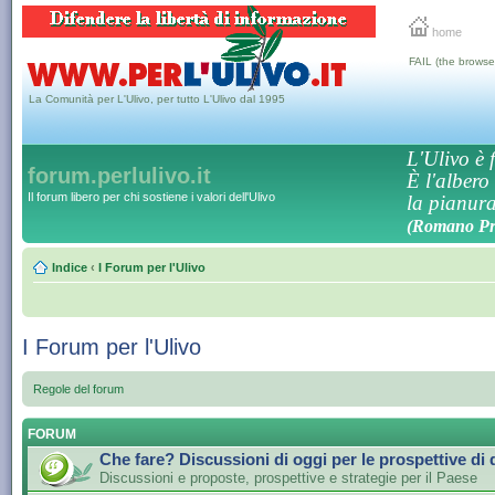
home
FAIL (the browse
La Comunità per L'Ulivo, per tutto L'Ulivo dal 1995
L'Ulivo è f
forum.perlulivo.it
È l'albero
Il forum libero per chi sostiene i valori dell'Ulivo
la pianura,
(Romano Pro
Indice
‹
I Forum per l'Ulivo
I Forum per l'Ulivo
Regole del forum
FORUM
Che fare? Discussioni di oggi per le prospettive di
Discussioni e proposte, prospettive e strategie per il Paese