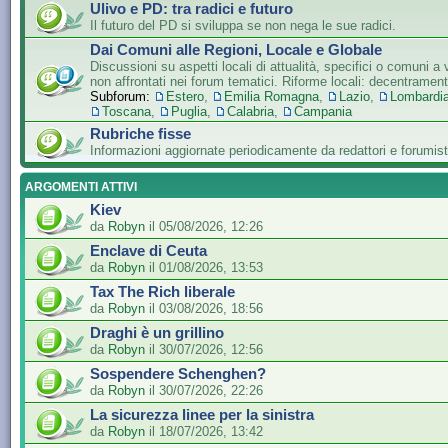
Ulivo e PD: tra radici e futuro
Il futuro del PD si sviluppa se non nega le sue radici.
Dai Comuni alle Regioni, Locale e Globale
Discussioni su aspetti locali di attualità, specifici o comuni a 
non affrontati nei forum tematici. Riforme locali: decentramen
Subforum:
Estero
,
Emilia Romagna
,
Lazio
,
Lombardi
Toscana
,
Puglia
,
Calabria
,
Campania
Rubriche fisse
Informazioni aggiornate periodicamente da redattori e forumist
ARGOMENTI ATTIVI
Kiev
da
Robyn
il 05/08/2026, 12:26
Enclave di Ceuta
da
Robyn
il 01/08/2026, 13:53
Tax The Rich liberale
da
Robyn
il 03/08/2026, 18:56
Draghi è un grillino
da
Robyn
il 30/07/2026, 12:56
Sospendere Schenghen?
da
Robyn
il 30/07/2026, 22:26
La sicurezza linee per la sinistra
da
Robyn
il 18/07/2026, 13:42