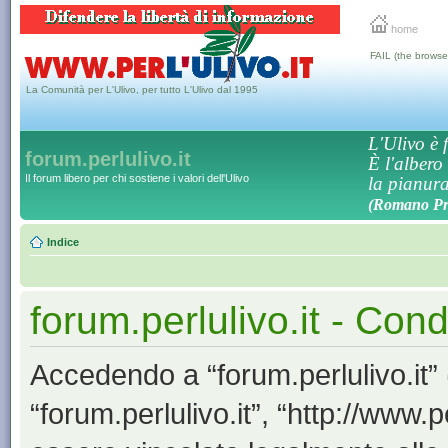
home
FAIL (the browse
La Comunità per L'Ulivo, per tutto L'Ulivo dal 1995
L'Ulivo è f
forum.perlulivo.it
È l'albero
Il forum libero per chi sostiene i valori dell'Ulivo
la pianura,
(Romano Pro
Indice
forum.perlulivo.it - Cond
Accedendo a “forum.perlulivo.it” (
“forum.perlulivo.it”, “http://www.pe