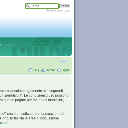
Ricerca avanzata
 montagna,
FAQ
Iscriviti
Login
di essere vincolato legalmente alle seguenti
orum.perlulivo.it”. Le condizioni d’uso possono
za queste pagine per eventuali modifiche,
ms”) che è un software per la creazione di
are phpBB facilita le aree di discussione
.com/
.