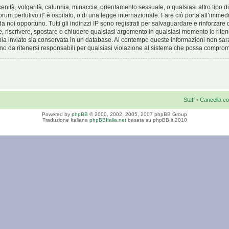
scenità, volgarità, calunnia, minaccia, orientamento sessuale, o qualsiasi altro tipo 
forum.perlulivo.it” è ospitato, o di una legge internazionale. Fare ciò porta all’imm
 da noi opportuno. Tutti gli indirizzi IP sono registrati per salvaguardare e rinforzare
overe, riscrivere, spostare o chiudere qualsiasi argomento in qualsiasi momento lo rit
bbia inviato sia conservata in un database. Al contempo queste informazioni non sa
no da ritenersi responsabili per qualsiasi violazione al sistema che possa comprom
Staff
•
Cancella co
Powered by
phpBB
© 2000, 2002, 2005, 2007 phpBB Group
Traduzione Italiana
phpBBItalia.net
basata su phpBB.it 2010