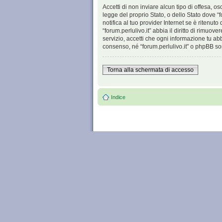
Accetti di non inviare alcun tipo di offesa, o
legge del proprio Stato, o dello Stato dove “
notifica al tuo provider Internet se è ritenuto
“forum.perlulivo.it” abbia il diritto di rimu
servizio, accetti che ogni informazione tu a
consenso, né “forum.perlulivo.it” o phpBB so
Torna alla schermata di accesso
Indice