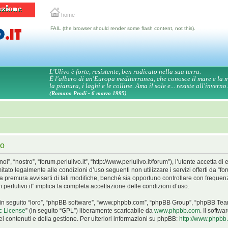
home
FAIL (the browser should render some flash content, not this).
L'Ulivo è forte, resistente, ben radicato nella sua terra.
È l'albero di un'Europa mediterranea, che conosce il mare e la
la pianura, i laghi e le colline. Ama il sole e... resiste all'inverno.
(Romano Prodi - 6 marzo 1995)
so
oi”, “nostro”, “forum.perlulivo.it”, “http://www.perlulivo.it/forum”), l’utente accetta 
itato legalmente alle condizioni d’uso seguenti non utilizzare i servizi offerti da “f
premura avvisarti di tali modifiche, benché sia opportuno controllare con frequen
m.perlulivo.it” implica la completa accettazione delle condizioni d’uso.
BB (in seguito “loro”, “phpBB software”, “www.phpbb.com”, “phpBB Group”, “phpBB Tea
c License
” (in seguito “GPL”) liberamente scaricabile da
www.phpbb.com
. Il softw
 contenuti e della gestione. Per ulteriori informazioni su phpBB:
http://www.phpbb