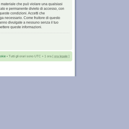
di materiale che può violare una qualsiasi
ediato e permanente divieto di accesso, con
 queste condizioni. Accetti che
enga necessario. Come fruitore di questo
ranno divulgate a nessuno senza il tuo
ettere queste informazioni.
okie
• Tutti gli orari sono UTC + 1 ora [
ora legale
]