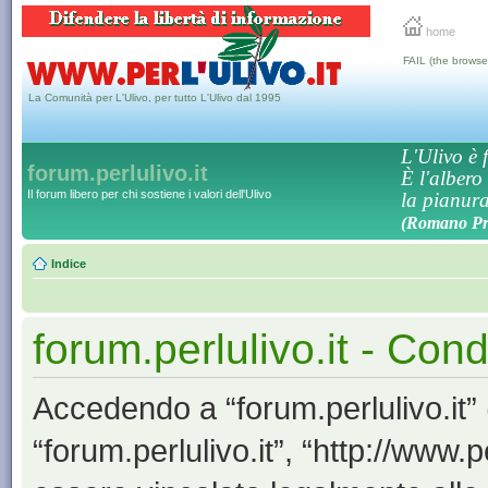
home
FAIL (the browse
La Comunità per L'Ulivo, per tutto L'Ulivo dal 1995
L'Ulivo è f
forum.perlulivo.it
È l'albero
Il forum libero per chi sostiene i valori dell'Ulivo
la pianura,
(Romano Pro
Indice
forum.perlulivo.it - Cond
Accedendo a “forum.perlulivo.it” (
“forum.perlulivo.it”, “http://www.pe