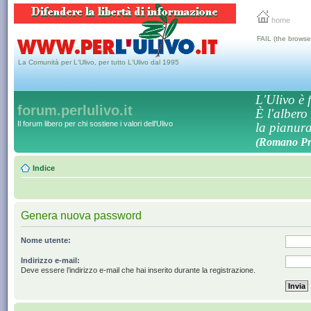
home
FAIL (the browse
La Comunità per L'Ulivo, per tutto L'Ulivo dal 1995
L'Ulivo è f
forum.perlulivo.it
È l'albero
Il forum libero per chi sostiene i valori dell'Ulivo
la pianura,
(Romano Pro
Indice
Genera nuova password
Nome utente:
Indirizzo e-mail:
Deve essere l’indirizzo e-mail che hai inserito durante la registrazione.