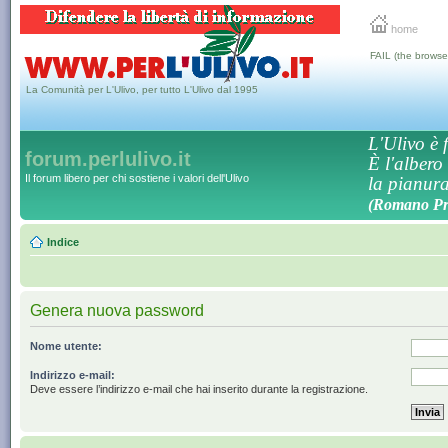
home
FAIL (the browse
La Comunità per L'Ulivo, per tutto L'Ulivo dal 1995
L'Ulivo è f
forum.perlulivo.it
È l'albero
Il forum libero per chi sostiene i valori dell'Ulivo
la pianura,
(Romano Pro
Indice
Genera nuova password
Nome utente:
Indirizzo e-mail:
Deve essere l’indirizzo e-mail che hai inserito durante la registrazione.