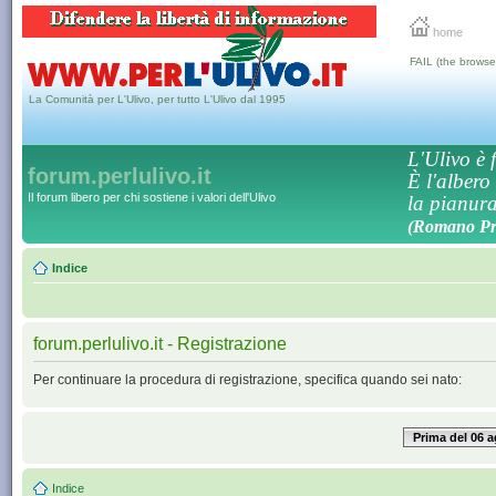
home
FAIL (the browse
La Comunità per L'Ulivo, per tutto L'Ulivo dal 1995
L'Ulivo è f
forum.perlulivo.it
È l'albero
Il forum libero per chi sostiene i valori dell'Ulivo
la pianura,
(Romano Pro
Indice
forum.perlulivo.it - Registrazione
Per continuare la procedura di registrazione, specifica quando sei nato:
Prima del 06 
Indice