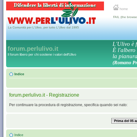
home
FAIL (the browse
La Comunità per L'Ulivo, per tutto L'Ulivo dal 1995
L'Ulivo è f
forum.perlulivo.it
È l'albero
Il forum libero per chi sostiene i valori dell'Ulivo
la pianura,
(Romano Pro
Indice
forum.perlulivo.it - Registrazione
Per continuare la procedura di registrazione, specifica quando sei nato:
Prima del 05 
Indice