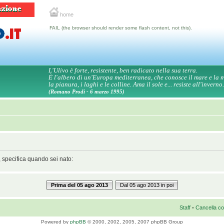
home
FAIL (the browser should render some flash content, not this).
L'Ulivo è forte, resistente, ben radicato nella sua terra.
È l'albero di un'Europa mediterranea, che conosce il mare e la
la pianura, i laghi e le colline. Ama il sole e... resiste all'inverno.
(Romano Prodi - 6 marzo 1995)
, specifica quando sei nato:
Prima del 05 ago 2013
Dal 05 ago 2013 in poi
Staff
•
Cancella co
Powered by
phpBB
© 2000, 2002, 2005, 2007 phpBB Group