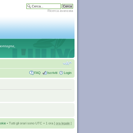
Ricerca avanzata
 montagna,
FAQ
Iscriviti
Login
okie
• Tutti gli orari sono UTC + 1 ora [
ora legale
]