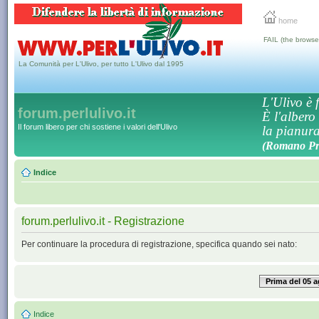
home
FAIL (the browse
La Comunità per L'Ulivo, per tutto L'Ulivo dal 1995
L'Ulivo è f
forum.perlulivo.it
È l'albero
Il forum libero per chi sostiene i valori dell'Ulivo
la pianura,
(Romano Pro
Indice
forum.perlulivo.it - Registrazione
Per continuare la procedura di registrazione, specifica quando sei nato:
Prima del 05 
Indice