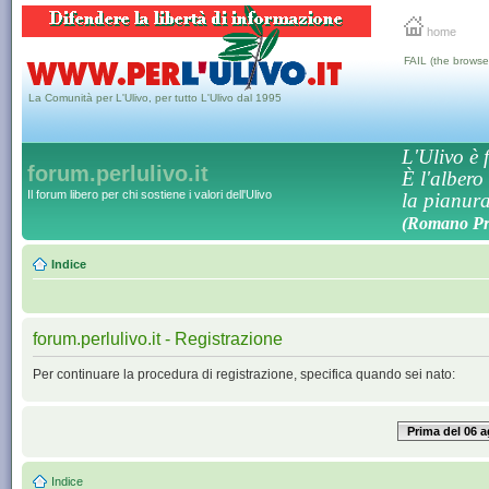
home
FAIL (the browse
La Comunità per L'Ulivo, per tutto L'Ulivo dal 1995
L'Ulivo è f
forum.perlulivo.it
È l'albero
Il forum libero per chi sostiene i valori dell'Ulivo
la pianura,
(Romano Pro
Indice
forum.perlulivo.it - Registrazione
Per continuare la procedura di registrazione, specifica quando sei nato:
Prima del 06 
Indice