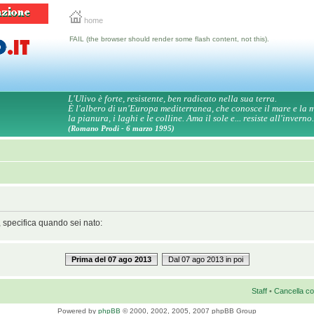
home
FAIL (the browser should render some flash content, not this).
L'Ulivo è forte, resistente, ben radicato nella sua terra.
È l'albero di un'Europa mediterranea, che conosce il mare e la
la pianura, i laghi e le colline. Ama il sole e... resiste all'inverno.
(Romano Prodi - 6 marzo 1995)
, specifica quando sei nato:
Prima del 07 ago 2013
Dal 07 ago 2013 in poi
Staff
•
Cancella co
Powered by
phpBB
© 2000, 2002, 2005, 2007 phpBB Group