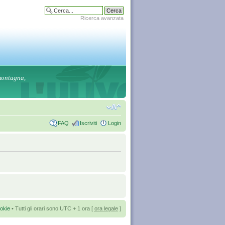
Ricerca avanzata
 montagna,
FAQ
Iscriviti
Login
okie
• Tutti gli orari sono UTC + 1 ora [
ora legale
]