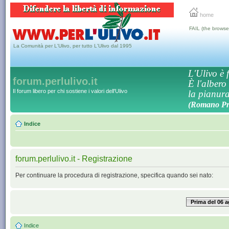
home
FAIL (the browse
La Comunità per L'Ulivo, per tutto L'Ulivo dal 1995
L'Ulivo è f
forum.perlulivo.it
È l'albero
Il forum libero per chi sostiene i valori dell'Ulivo
la pianura,
(Romano Pro
Indice
forum.perlulivo.it - Registrazione
Per continuare la procedura di registrazione, specifica quando sei nato:
Prima del 06 
Indice