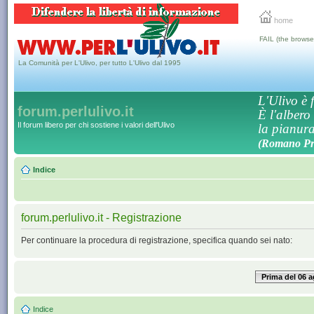
home
FAIL (the browse
La Comunità per L'Ulivo, per tutto L'Ulivo dal 1995
L'Ulivo è f
forum.perlulivo.it
È l'albero
Il forum libero per chi sostiene i valori dell'Ulivo
la pianura,
(Romano Pro
Indice
forum.perlulivo.it - Registrazione
Per continuare la procedura di registrazione, specifica quando sei nato:
Prima del 06 
Indice