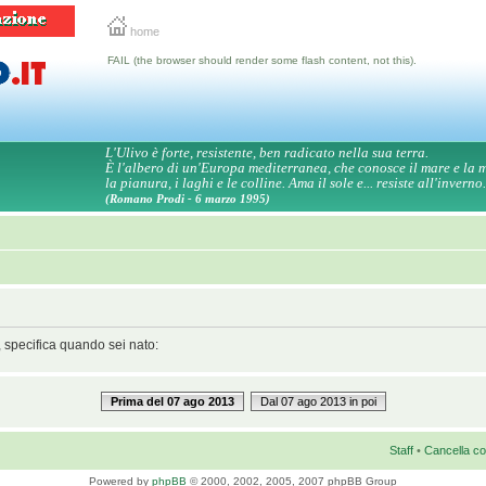
home
FAIL (the browser should render some flash content, not this).
L'Ulivo è forte, resistente, ben radicato nella sua terra.
È l'albero di un'Europa mediterranea, che conosce il mare e la
la pianura, i laghi e le colline. Ama il sole e... resiste all'inverno.
(Romano Prodi - 6 marzo 1995)
, specifica quando sei nato:
Prima del 07 ago 2013
Dal 07 ago 2013 in poi
Staff
•
Cancella co
Powered by
phpBB
© 2000, 2002, 2005, 2007 phpBB Group