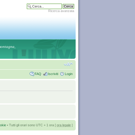
Ricerca avanzata
 montagna,
FAQ
Iscriviti
Login
okie
• Tutti gli orari sono UTC + 1 ora [
ora legale
]