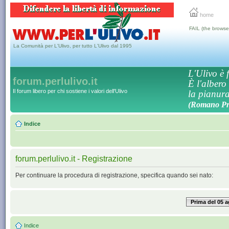
home
FAIL (the browse
La Comunità per L'Ulivo, per tutto L'Ulivo dal 1995
L'Ulivo è f
forum.perlulivo.it
È l'albero
Il forum libero per chi sostiene i valori dell'Ulivo
la pianura,
(Romano Pro
Indice
forum.perlulivo.it - Registrazione
Per continuare la procedura di registrazione, specifica quando sei nato:
Prima del 05 
Indice