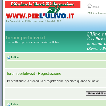
home
FAIL (the browse
La Comunità per L'Ulivo, per tutto L'Ulivo dal 1995
L'Ulivo è f
forum.perlulivo.it
È l'albero
Il forum libero per chi sostiene i valori dell'Ulivo
la pianura,
(Romano Pro
Indice
forum.perlulivo.it - Registrazione
Per continuare la procedura di registrazione, specifica quando sei nato:
Prima del 06 
Indice