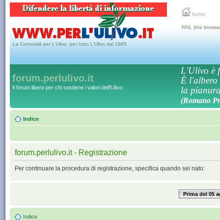
home
FAIL (the browse
La Comunità per L'Ulivo, per tutto L'Ulivo dal 1995
L'Ulivo è f
forum.perlulivo.it
È l'albero
Il forum libero per chi sostiene i valori dell'Ulivo
la pianura,
(Romano Pro
Indice
forum.perlulivo.it - Registrazione
Per continuare la procedura di registrazione, specifica quando sei nato:
Prima del 05 
Indice