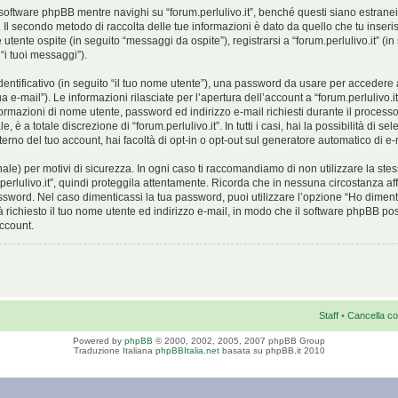
oftware phpBB mentre navighi su “forum.perlulivo.it”, benché questi siano estrane
B. Il secondo metodo di raccolta delle tue informazioni è dato da quello che tu inser
utente ospite (in seguito “messaggi da ospite”), registrarsi a “forum.perlulivo.it” (in 
“i tuoi messaggi”).
dentificativo (in seguito “il tuo nome utente”), una password da usare per accedere 
ua e-mail”). Le informazioni rilasciate per l’apertura dell’account a “forum.perlulivo.i
nformazioni di nome utente, password ed indirizzo e-mail richiesti durante il processo 
, è a totale discrezione di “forum.perlulivo.it”. In tutti i casi, hai la possibilità di s
terno del tuo account, hai facoltà di opt-in o opt-out sul generatore automatico di e
le) per motivi di sicurezza. In ogni caso ti raccomandiamo di non utilizzare la stes
erlulivo.it”, quindi proteggila attentamente. Ricorda che in nessuna circostanza affili
sword. Nel caso dimenticassi la tua password, puoi utilizzare l’opzione “Ho diment
 richiesto il tuo nome utente ed indirizzo e-mail, in modo che il software phpBB 
ccount.
Staff
•
Cancella co
Powered by
phpBB
© 2000, 2002, 2005, 2007 phpBB Group
Traduzione Italiana
phpBBItalia.net
basata su phpBB.it 2010