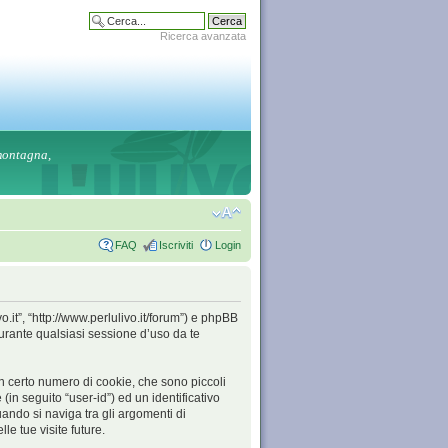
Ricerca avanzata
 montagna,
FAQ
Iscriviti
Login
o.it”, “http://www.perlulivo.it/forum”) e phpBB
urante qualsiasi sessione d’uso da te
un certo numero di cookie, che sono piccoli
(in seguito “user-id”) ed un identificativo
ndo si naviga tra gli argomenti di
le tue visite future.