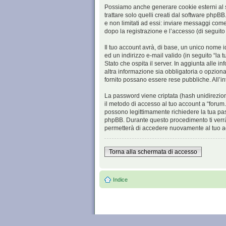
Possiamo anche generare cookie esterni al s
trattare solo quelli creati dal software phpB
e non limitati ad essi: inviare messaggi come 
dopo la registrazione e l’accesso (di seguito 
Il tuo account avrà, di base, un unico nome i
ed un indirizzo e-mail valido (in seguito “la t
Stato che ospita il server. In aggiunta alle i
altra informazione sia obbligatoria o opzionale
fornito possano essere rese pubbliche. All’in
La password viene criptata (hash unidireziona
il metodo di accesso al tuo account a “forum.p
possono legittimamente richiedere la tua pas
phpBB. Durante questo procedimento ti verrà
permetterà di accedere nuovamente al tuo a
Torna alla schermata di accesso
Indice