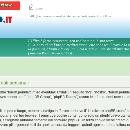
home
FAIL (the browser should render some flash content, not this).
L'Ulivo è forte, resistente, ben radicato nella sua terra.
È l'albero di un'Europa mediterranea, che conosce il mare e la
la pianura, i laghi e le colline. Ama il sole e... resiste all'inverno.
(Romano Prodi - 6 marzo 1995)
 dati personali
forum.perlulivo.it” ed eventuali affiliati (in seguito “noi”, “nostro”, “forum.perluliv
”, “www.phpbb.com”, “phpBB Group”, “phpBB Teams”) usano le informazioni raccolte d
. In primo luogo, mentre si naviga in “forum.perlulivo.it” il software phpBB creerà 
emporanei del tuo browser. I primi due cookie contengono solo un identificativo utente 
”), assegnato automaticamente dal software phpBB. Un terzo cookie viene creato qua
zare gli argomenti letti da quelli ancora da leggere, quindi agevolando la lettura nel