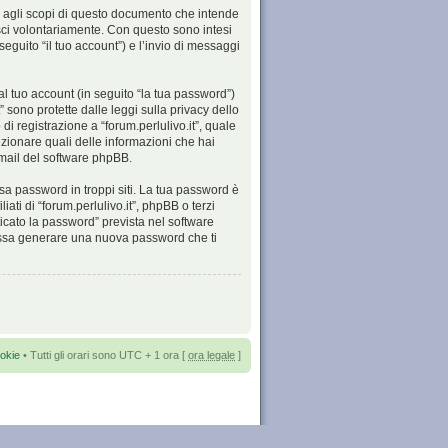
i agli scopi di questo documento che intende
isci volontariamente. Con questo sono intesi
seguito “il tuo account”) e l’invio di messaggi
al tuo account (in seguito “la tua password”)
t” sono protette dalle leggi sulla privacy dello
di registrazione a “forum.perlulivo.it”, quale
elezionare quali delle informazioni che hai
-mail del software phpBB.
sa password in troppi siti. La tua password è
ati di “forum.perlulivo.it”, phpBB o terzi
icato la password” prevista nel software
possa generare una nuova password che ti
okie
• Tutti gli orari sono UTC + 1 ora [
ora legale
]