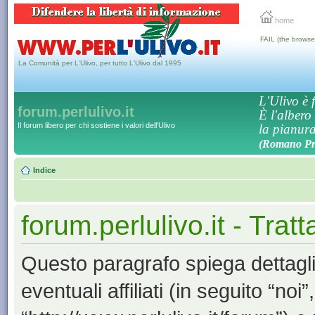
home
FAIL (the browse
La Comunità per L'Ulivo, per tutto L'Ulivo dal 1995
L'Ulivo è f
forum.perlulivo.it
È l'albero
Il forum libero per chi sostiene i valori dell'Ulivo
la pianura,
(Romano Pro
Indice
forum.perlulivo.it - Trat
Questo paragrafo spiega dettagli
eventuali affiliati (in seguito “noi”