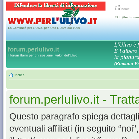
home
FAIL (the browse
La Comunità per L'Ulivo, per tutto L'Ulivo dal 1995
L'Ulivo è f
forum.perlulivo.it
È l'albero
Il forum libero per chi sostiene i valori dell'Ulivo
la pianura,
(Romano Pro
Indice
forum.perlulivo.it - Trat
Questo paragrafo spiega dettagli
eventuali affiliati (in seguito “noi”