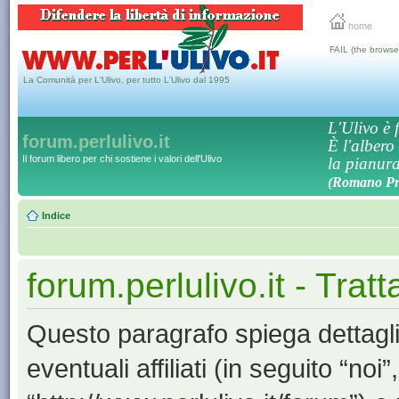
home
FAIL (the browse
La Comunità per L'Ulivo, per tutto L'Ulivo dal 1995
L'Ulivo è f
forum.perlulivo.it
È l'albero
Il forum libero per chi sostiene i valori dell'Ulivo
la pianura,
(Romano Pro
Indice
forum.perlulivo.it - Trat
Questo paragrafo spiega dettagli
eventuali affiliati (in seguito “noi”