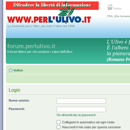
home
FAIL (the browse
La Comunità per L'Ulivo, per tutto L'Ulivo dal 1995
L'Ulivo è f
forum.perlulivo.it
È l'albero
Il forum libero per chi sostiene i valori dell'Ulivo
la pianura,
(Romano Pro
Indice
Login
Nome utente:
Password:
Ho dimenticato la password
Collegami in automatico ad ogni visita
Nascondi il mio stato per questa sessione