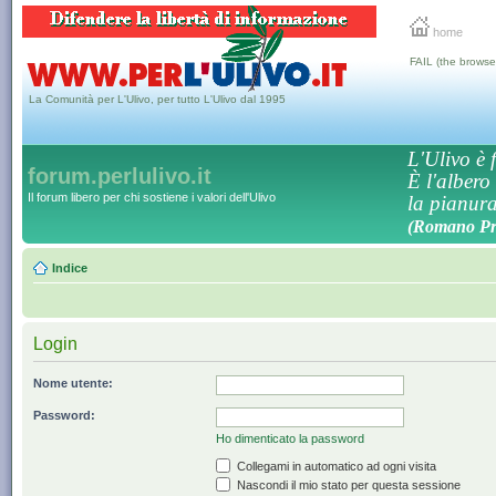
home
FAIL (the browse
La Comunità per L'Ulivo, per tutto L'Ulivo dal 1995
L'Ulivo è f
forum.perlulivo.it
È l'albero
Il forum libero per chi sostiene i valori dell'Ulivo
la pianura,
(Romano Pro
Indice
Login
Nome utente:
Password:
Ho dimenticato la password
Collegami in automatico ad ogni visita
Nascondi il mio stato per questa sessione