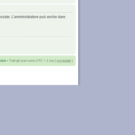
avanzate. L’amministratore puó anche dare
okie
• Tutti gli orari sono UTC + 1 ora [
ora legale
]