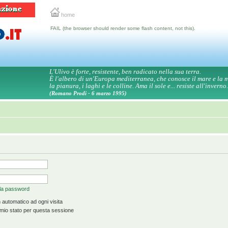
home
FAIL (the browser should render some flash content, not this).
L'Ulivo è forte, resistente, ben radicato nella sua terra.
È l'albero di un'Europa mediterranea, che conosce il mare e la
la pianura, i laghi e le colline. Ama il sole e... resiste all'inverno.
(Romano Prodi - 6 marzo 1995)
 la password
 automatico ad ogni visita
mio stato per questa sessione