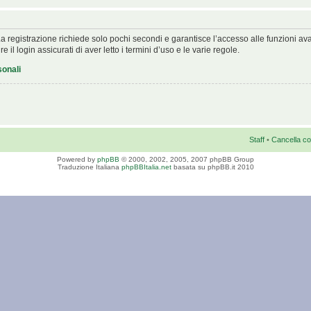
. La registrazione richiede solo pochi secondi e garantisce l’accesso alle funzioni 
 il login assicurati di aver letto i termini d’uso e le varie regole.
sonali
Staff
•
Cancella co
Powered by
phpBB
© 2000, 2002, 2005, 2007 phpBB Group
Traduzione Italiana
phpBBItalia.net
basata su phpBB.it 2010