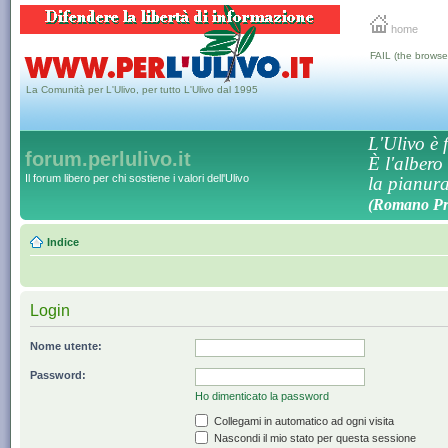
home
FAIL (the browse
La Comunità per L'Ulivo, per tutto L'Ulivo dal 1995
L'Ulivo è f
forum.perlulivo.it
È l'albero
Il forum libero per chi sostiene i valori dell'Ulivo
la pianura,
(Romano Pro
Indice
Login
Nome utente:
Password:
Ho dimenticato la password
Collegami in automatico ad ogni visita
Nascondi il mio stato per questa sessione