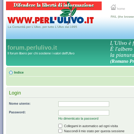
home
FAIL (the browse
La Comunità per L'Ulivo, per tutto L'Ulivo dal 1995
L'Ulivo è f
forum.perlulivo.it
È l'albero
Il forum libero per chi sostiene i valori dell'Ulivo
la pianura,
(Romano Pro
Indice
Login
Nome utente:
Password:
Ho dimenticato la password
Collegami in automatico ad ogni visita
Nascondi il mio stato per questa sessione