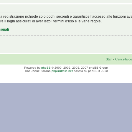
. La registrazione richiede solo pochi secondi e garantisce l’accesso alle funzioni 
 il login assicurati di aver letto i termini d’uso e le varie regole.
sonali
Staff
•
Cancella co
Powered by
phpBB
© 2000, 2002, 2005, 2007 phpBB Group
Traduzione Italiana
phpBBItalia.net
basata su phpBB.it 2010