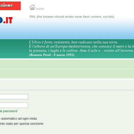
home
FAIL (the browser should render some flash content, not this).
L'Ulivo è forte, resistente, ben radicato nella sua terra.
È l'albero di un'Europa mediterranea, che conosce il mare e la
la pianura, i laghi e le colline. Ama il sole e... resiste all'inverno.
(Romano Prodi - 6 marzo 1995)
 la password
 automatico ad ogni visita
mio stato per questa sessione