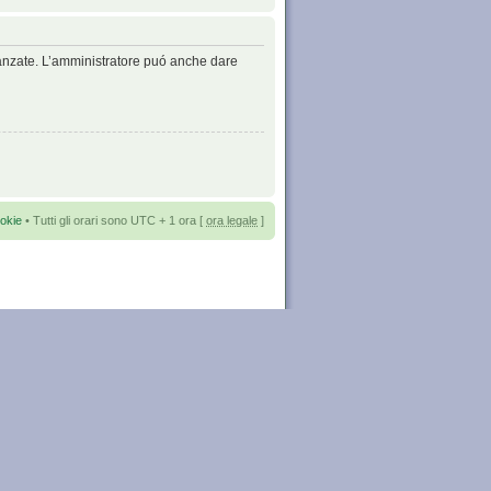
avanzate. L’amministratore puó anche dare
okie
• Tutti gli orari sono UTC + 1 ora [
ora legale
]