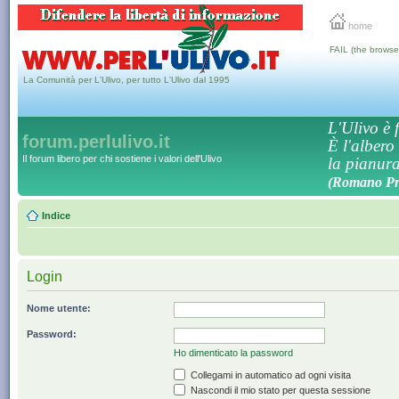
home
FAIL (the browse
La Comunità per L'Ulivo, per tutto L'Ulivo dal 1995
L'Ulivo è f
forum.perlulivo.it
È l'albero
Il forum libero per chi sostiene i valori dell'Ulivo
la pianura,
(Romano Pro
Indice
Login
Nome utente:
Password:
Ho dimenticato la password
Collegami in automatico ad ogni visita
Nascondi il mio stato per questa sessione